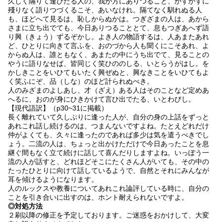
久しく隔りて逢ひたる人の、我が方にありつること、かずかずに
殘りなく語りつづくるこそ、あいなけれ。隔てなく馴れぬる人
も、ほどへて見るは、恥しからぬかは。つぎざまの人は、あから
さまに立ち出でても、今日ありつることとて、息もつぎあへず語
り興（きょう）ずるぞかし。よき人の物語するは、人あまたあれ
ど、ひとりに向きて言ふを、おのづから人も聞くにこそあれ、よ
からぬ人は、誰ともなく、あまたの中にうち出でて、見ることの
やうに語りなせば、皆同じく笑ひののしる、いとらうがはし。を
かしきことをいひてもいたく興ぜぬと、興なきことをいひてもよ
く笑ふにぞ、品（しな）のほど計られぬべき。
人のみざまのよしあし、才（ざえ）ある人はそのことなど定めあ
へるに、おのが身にひきかけて言ひ出でたる、いとわびし。
【現代語訳】（p30~31に掲載）
長く離れていて久しぶりに逢った人が、自分の身の上話をずっと
あれこれ話し続けるのは、つまんないですよね。たとえどれだけ
仲がよくても、久々に逢ったのであれば多少は気を遣うべきでし
ょう。二流の人は、ちょっと出かけただけで今日あったことを息
継ぐ間もなく立て続けに話して喜んだりしますよね。いっぽう一
流の人が話すと、どれほどそこにたくさん人がいても、その中の
たったひとりに向けて話しているようで、自然とそれにみんなが
耳を傾けるようになります。
人のルックスや教養についてあれこれ論評している時に、自分の
ことを引き合いに出すのは、ホント耐えられないですよ。
◎対処方法
２刷以降の修正を予定しております。ご迷惑をおかけして、大変