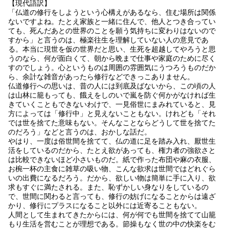
【現代語訳】
「仏道の修行をしようという心構えがあるなら、住む場所は関係
ないですよね。たとえ家族と一緒に住んで、他人とつき合ってい
ても、死んだあとの世界のことを願う気持ちに変わりはないので
すから」と言うのは、極楽往生を理解していない人の意見であ
る。本当に現世を仮の世界だと思い、生死を超越してやろうと思
うのなら、何が面白くて、朝から晩まで仕事や家庭のために尽く
すのでしょう。心というものは周囲の雰囲気にうつろうものだか
ら、余計な雑音があったら修行などできっこありません。
仏道修行への思いは、昔の人には到底及ばないから、この頃の人
は山林に籠もっても、餓えをしのいで嵐を防ぐ何かがなければ生
きていくこともできないわけで、一見俗世にまみれていると、見
方によっては「修行中」と見えないこともない。けれども「それ
では世を捨てた意味もない。そんなことならどうして世を捨てた
のだろう」などと言うのは、おかしな話だ。
やはり、一度は俗世間を捨てて、仏の道に足を踏み入れ、厭世生
活をしているのだから、たとえ欲があっても、権力者の強欲さと
は比較できないほど小さいものだ。紙で作った布団や麻の衣服、
お椀一杯の主食に雑草の吸い物、こんな欲求は世間ではどれぐら
いの出費になるだろう。だから、欲しい物は簡単に手に入り、欲
求もすぐに満たされる。また、恥ずかしい身なりをしているの
で、世間に関わると言っても、修行の妨げになることからは遠ざ
かり、修行にプラスになること以外には近寄ることもない。
人間として生まれてきたからには、何が何でも世間を捨てて山籠
もり生活を営むことが理想である。節操もなく世の中の快楽をむ