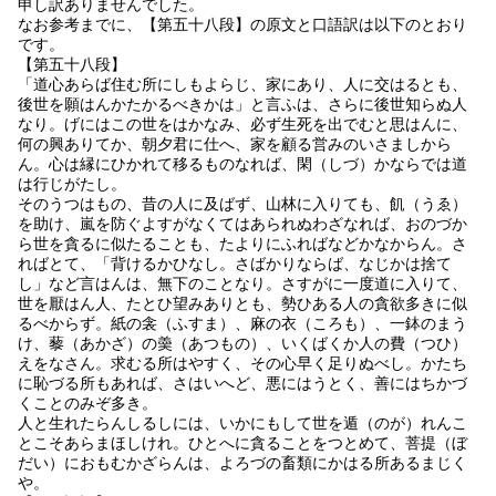
申し訳ありませんでした。
なお参考までに、【第五十八段】の原文と口語訳は以下のとおり
です。
【第五十八段】
「道心あらば住む所にしもよらじ、家にあり、人に交はるとも、
後世を願はんかたかるべきかは」と言ふは、さらに後世知らぬ人
なり。げにはこの世をはかなみ、必ず生死を出でむと思はんに、
何の興ありてか、朝夕君に仕へ、家を顧る営みのいさましから
ん。心は縁にひかれて移るものなれば、閑（しづ）かならでは道
は行じがたし。
そのうつはもの、昔の人に及ばず、山林に入りても、飢（うゑ）
を助け、嵐を防ぐよすがなくてはあられぬわざなれば、おのづか
ら世を貪るに似たることも、たよりにふればなどかなからん。さ
ればとて、「背けるかひなし。さばかりならば、なじかは捨て
し」など言はんは、無下のことなり。さすがに一度道に入りて、
世を厭はん人、たとひ望みありとも、勢ひある人の貪欲多きに似
るべからず。紙の衾（ふすま）、麻の衣（ころも）、一鉢のまう
け、藜（あかざ）の羮（あつもの）、いくばくか人の費（つひ）
えをなさん。求むる所はやすく、その心早く足りぬべし。かたち
に恥づる所もあれば、さはいへど、悪にはうとく、善にはちかづ
くことのみぞ多き。
人と生れたらんしるしには、いかにもして世を遁（のが）れんこ
とこそあらまほしけれ。ひとへに貪ることをつとめて、菩提（ぼ
だい）におもむかざらんは、よろづの畜類にかはる所あるまじく
や。