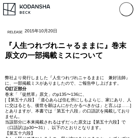
2015年10月20日
RELEASE
『人生つれづれニャるままに』巻末
原文の一部掲載ミスについて
弊社より発行しました『人生つれづれニャるままに 兼好法師』
に、一部掲載ミスがありましたので、ご報告申し上げます。
◎訂正部分
巻末「『徒然草』原文」のp135〜136に、
[【第五十八段】「道心あらば住む所にしもよらじ、家にあり、人
に交はるとも、後世を願はんにかたかるべきかは」と言ふは……]
とありますが、本書では「第五十八段」の口語訳を掲載しており
ません。
当該部分に本来掲載されるはずだった原文は【第五十六段】で
（口語訳はp30〜31）、以下のとおりとなります。
【第五十六段】