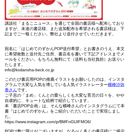
講談社「まるこニュース」を通じて全国の書店様へ配布しており
ますが、未達の書店様、また追加配布を希望される書店様は、下
記までご一報ください。弊社より送付させていただきます。
宛名に「はじめてのずかんPOP送付希望」とお書きのうえ、本文
に希望枚数と送付先ご住所、書店名を書いて下記アドレスまでメ
ールをください。もちろん無料にて（送料も当社負担）お送りい
たします。
info@kodansha-beck.co.jp
このたび書店用POPの推薦イラストをお願いしたのは、インスタ
グラムで大変な人気を博している人気イラストレーター
横峰沙弥
香さん
です。
ご子息の「まめ」くんとの愛らしくも大変な育児の日々を、やや
自虐的に、キュートな絵柄で紹介しています。
本「書店POP企画」は、そんな横峰さんのインスタグラムにて本
書『はじめてのずかん』をご紹介いただいたことで実現しまし
た。
https://www.instagram.com/p/BMFnGUIFMO6/
POPは数に限りがございますが、なるべく多くの書店様にご掲示