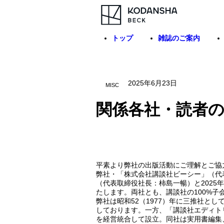
トップ
雑誌のご案内
2025年6月23日
MISC
関係各社・読者
平素より弊社の出版活動にご理解とご協
弊社・「株式会社講談社ビーシー」（代
（代表取締役社長：柿島一暢）と2025
たします。両社とも、講談社の100%子
弊社は昭和52（1977）年に三推社とし
しております。一方、「講談社エディトリ
を経営統合して設立。同社は実用書編集