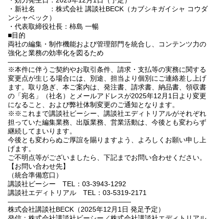
・効力発生日：2025年12月1日（予定）
・新社名 ：株式会社 講談社BECK（カブシキガイシャ コウダ
ンシャベック）
・代表取締役社長：柿島 一暢
■目的
両社の編集・制作機能および管理部門を統合し、コンテンツ力の
強化と業務の効率化を図るため
――――――――――――――――――
※本件に伴うご契約やお取引条件、請求・支払等の実務に関する
変更点が生じる場合には、別途、担当より個別にご連絡差し上げ
ます。取り急ぎ、本ご案内は、発注書、請求書、納品書、領収書
の「宛名」（社名）とメールアドレスが2025年12月1日より変更
になること、および弊社体制変更のご通知となります。
※※これまで講談社ビーシー、講談社エディトリアルがそれぞれ
担っていた編集業務、出版業務、営業活動は、今後とも変わらず
継続してまいります。
今後とも変わらぬご厚誼を賜りますよう、よろしくお願い申し上
げます。
ご不明点等がございましたら、下記までお問い合わせください。
【お問い合わせ先】
（統合準備窓口）
講談社ビーシー TEL：03-3943-1292
講談社エディトリアル TEL：03-5319-2171
――――――――――――――――――
株式会社講談社BECK（2025年12月1日 発足予定）
発信：株式会社講談社ビーシー／株式会社講談社エディトリアル