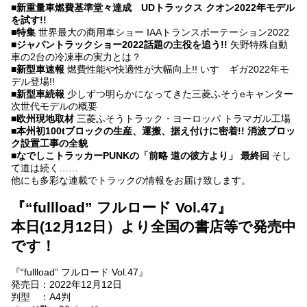
■
新重量車燃費基準堂々達成 UDトラックス クオン2022年モデル
を試す!!
■
特集
世界最大の商用車ショー IAAトランスポーテーション2022
■
ジャパントラックショー2022話題の主役を追う!!
矢野特殊自動
車の2台の冷凍車の実力とは？
■
新型車速報
燃費性能や快適性が大幅向上!! いすゞギガ2022年モ
デル登場!!
■
新型車続報
少しずつ明らかになってきた三菱ふそうeキャンター
次世代モデルの概要
■
欧州現地取材
三菱ふそうトラック・ヨーロッパ トラマガル工場
■
本州初100tブロックの生産、運搬、据え付けに密着!! 消波ブロッ
ク設置工事の全貌
■
なでしこトラッカーPUNKの「前略 道の彼方より」 最終回
そし
て道は続く……
他にも多彩な連載でトラックの情報をお届け致します。
『“fullload” フルロード Vol.47』
本日(12月12日）より全国の書店等で発売中
です！
『“fullload” フルロード Vol.47』
発売日：2022年12月12日
判型 ：A4判