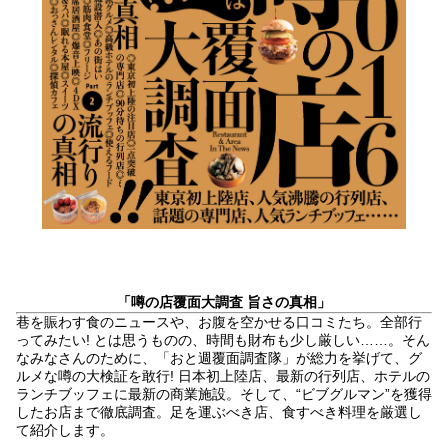
「噂の店覆面大調査 旨さの真相」
巷を賑わす食のニュースや、お腹を空かせる口コミたち。全部行
ってみたい! とは思うものの、時間も財布も少し厳しい……。そん
なみなさんのために、「おと週覆面調査隊」が総力を挙げて、グ
ルメな噂の大検証を敢行! 日本初上陸店、最新の行列店、ホテルの
ランチブッフェに最新の商業施設。そして、“ビブグルマン”を獲得
したお店まで徹底調査。足を運ぶべき店、食すべき料理を厳選し
て紹介します。