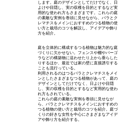
します。庭のデザインとしてだけでなく、日
よけや目隠し、実の収穫を目的とするなど実
用的な使われ方もさまざまです。これらの庭
の素敵な実例を巻頭に見せながら、バラとク
レマチスをメインにおすすめのつる植物の使
い方と栽培のコツを解説し、アイデアや飾り
方を紹介。
庭を立体的に構成するつる植物は魅力的な庭
づくりに欠かせない。フェンスや棚やパーゴ
ラなどの構築物に這わせたり上から垂らした
りするほか、最近では家の壁に直接誘引する
ことも流行っている。
利用されるのはつるバラとクレマチスをメイ
ンとしたさまざまなつる植物があって、庭の
デザインとしてだけでなく、日よけや目隠
し、実の収穫を目的とするなど実用的な使わ
れ方もされている。
これらの庭の素敵な実例を巻頭に見せなが
ら、バラとクレマチスをメインにおすすめの
つる植物の使い方と栽培のコツを紹介。庭づ
くりの好きな女性を中心にさまざまなアイデ
アや飾り方を紹介する。