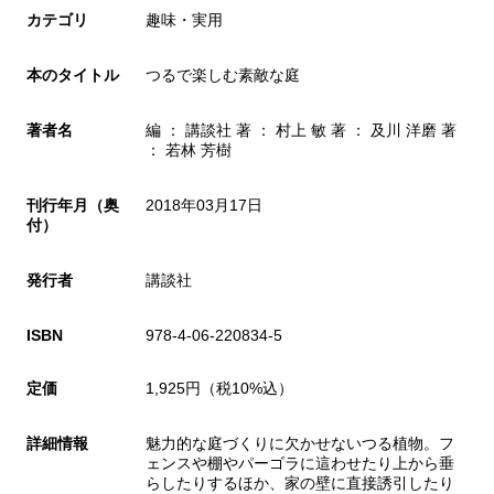
カテゴリ
趣味・実用
本のタイトル
つるで楽しむ素敵な庭
著者名
編 ： 講談社 著 ： 村上 敏 著 ： 及川 洋磨 著
： 若林 芳樹
刊行年月（奥
2018年03月17日
付）
発行者
講談社
ISBN
978-4-06-220834-5
定価
1,925円（税10%込）
詳細情報
魅力的な庭づくりに欠かせないつる植物。フ
ェンスや棚やパーゴラに這わせたり上から垂
らしたりするほか、家の壁に直接誘引したり