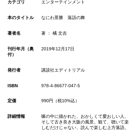
カテゴリ
エンターテインメント
本のタイトル
なにわ景勝 落語の舞
著者名
著 ： 橘 文吉
刊行年月（奥
2019年12月17日
付）
発行者
講談社エディトリアル
ISBN
978-4-86677-047-5
定価
990円（税10%込）
詳細情報
噺の中に描かれた、おかしくて愛おしい人、
そして古き良き大阪の風景。観て、聴いて楽
しむだけじゃない、読んで楽しむ上方落語。