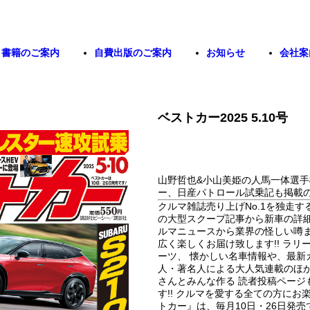
書籍のご案内
自費出版のご案内
お知らせ
会社案
ベストカー2025 5.10号
山野哲也&小山美姫の人馬一体選手権
ー、日産パトロール試乗記も掲載の
クルマ雑誌売り上げNo.1を独走す
の大型スクープ記事から新車の詳細
ルマニュースから業界の怪しい噂ま
広く楽しくお届け致します!! ラ
ーツ、 懐かしい名車情報や、最新カ
人・著名人による大人気連載のほか
さんとみんな作る 読者投稿ページ
す!! クルマを愛する全ての方にお
トカー』は、毎月10日・26日発売