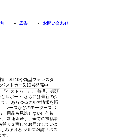
内
広告
お問い合わせ
！ S210や新型フォレスタ
ベストカー5.10号発売中
る『ベストカー』。 毎号、巻頭
なレポート さらには最新のク
で、 あらゆるクルマ情報を幅
リー、レースなどのモータースポ
ー用品も見逃せない!! 有名
、 常連＆若手、全ての投稿者
も益々充実してお届けしていま
楽しみ頂ける クルマ雑誌『ベス
です。