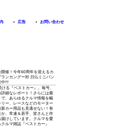
内
広告
お問い合わせ
開催！今年60周年を迎えるカ
ランカングー対 日仏ミニバン
!!!
し続ける『ベストカー』。毎号、
の詳細なレポート！さらには最
まで、あらゆるクルマ情報を幅
ラリー、レースなどのモーター
最新カー用品も見逃せない！有
ほか、常連＆若手、皆さんと作
お届けしています。クルマを愛
るクルマ雑誌『ベストカー』