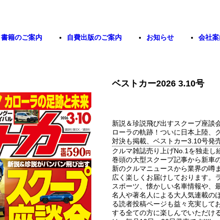
書籍のご案内
自費出版のご案内
お知らせ
会社案
ベストカー2026 3.10号
新説＆珍説飛び出すスクープ座談会
ローラの軌跡！ついに日本上陸、グ
対決も掲載、ベストカー3.10号発売中
クルマ雑誌売り上げNo.1を独走
巻頭の大型スクープ記事から新車
新のクルマニュースから業界の噂
広く楽しくお届けしております。
スポーツ、懐かしい名車情報や、
名人や著名人による大人気連載の
る読者投稿ページも益々充実して
する全ての方に楽しんでいただけ