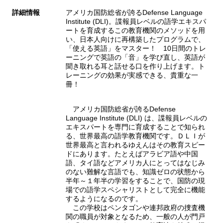
詳細情報
アメリカ国防総省が誇るDefense Language
Institute (DLI)。諜報員レベルの語学エキスパ
ートを育成するこの教育機関のメソッドを用
い、日本人向けに再構築したプログラムで、
「使える英語」をマスター！ 10日間のトレ
ーニングで英語の「音」を学び直し、英語が
聞き取れる耳と話せる口を作り上げます。ト
レーニングの効果が実感できる、貴重な一
冊！
アメリカ国防総省が誇るDefense
Language Institute (DLI) は、諜報員レベルの
エキスパートを専門に育成することで知られ
る、世界最高の語学教育機関です。ＤＬＩが
世界最高と言われるゆえんはその教育スピー
ドにあります。たとえばアラビア語や中国
語、タイ語などアメリカ人にとってはなじみ
のない難解な言語でも、知識ゼロの状態から
半年～１年半の学習をすることで、国防の現
場での語学スペシャリストとして完全に機能
するようになるのです。
この学校はペンタゴンや連邦政府の捜査機
関の職員が対象となるため、一般の人が門戸