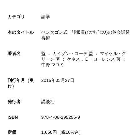
カテゴリ
語学
本のタイトル
ペンタゴン式 諜報員(ｲﾝﾃﾘｼﾞｪﾝｽ)の英会話習
得術
著者名
監 ： カイゾン・コーテ 監 ： マイケル・グ
リーン 著 ： ケネス．Ｅ・ローレンス 著 ：
中野 マユミ
刊行年月（奥
2015年03月27日
付）
発行者
講談社
ISBN
978-4-06-295256-9
定価
1,650円（税10%込）