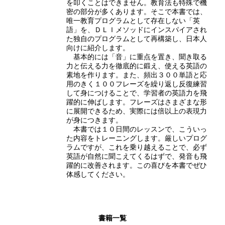
を叩くことはできません。教育法も特殊で機
密の部分が多くあります。そこで本書では、
唯一教育プログラムとして存在しない「英
語」を、ＤＬＩメソッドにインスパイアされ
た独自のプログラムとして再構築し、日本人
向けに紹介します。
基本的には「音」に重点を置き、聞き取る
力と伝える力を徹底的に鍛え、使える英語の
素地を作ります。また、頻出３００単語と応
用のきく１００フレーズを繰り返し反復練習
して身につけることで、学習者の英語力を飛
躍的に伸ばします。フレーズはさまざまな形
に展開できるため、実際には倍以上の表現力
が身につきます。
本書では１０日間のレッスンで、こういっ
た内容をトレーニングします。厳しいプログ
ラムですが、これを乗り越えることで、必ず
英語が自然に聞こえてくるはずで、発音も飛
躍的に改善されます。この喜びを本書でぜひ
体感してください。
書籍一覧