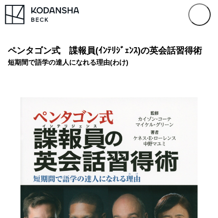
ペンタゴン式 諜報員(ｲﾝﾃﾘｼﾞｪﾝｽ)の英会話習得術
短期間で語学の達人になれる理由(わけ)