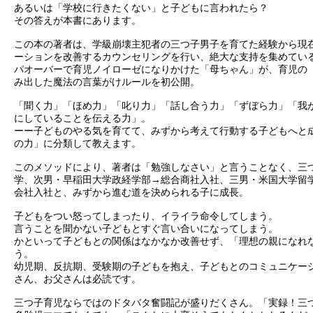
あるいは「学校に行きたくない」と子どもに言われたら？
その答えが本書にあります。
この本の著者は、学級崩壊主犯者の三つ子男子を育てた経験から現
ーションを改善するカウンセリングを行い、絶大な支持を集めてい
パオーバーで育児ノイローゼになりかけた「母ちゃん」が、育児の
み出した魔法の言葉がけルールを初公開。
「聞く力」「ほめ力」「叱り力」「話し合う力」「ずぼら力」「我
にしていることを伝える力」。
ーー子どものやる気を育てて、みずから考えて行動する子どもへと
の力」に分類して教えます。
このメソッドにより、著者は「勉強しなさい」と言うことなく、三
学、次男・早稲田大学政経学部→総合商社入社、三男・米国大学留
会社入社と、みずから進む道を決められる子に成長。
子どもをつい怒ってしまったり、イライラ命令してしまう。
言うことを聞かない子どもとすぐ言い合いになってしまう。
かといって子どもとの関係はなかなか改善せず、「理想の親になれ
う。
幼児期、反抗期、受験期の子どもを抱え、子どもとのコミュニケー
さん、お父さんは必読です。
三つ子育児ならではのドタバタ奮闘記が盛りだくさん。「実録！三