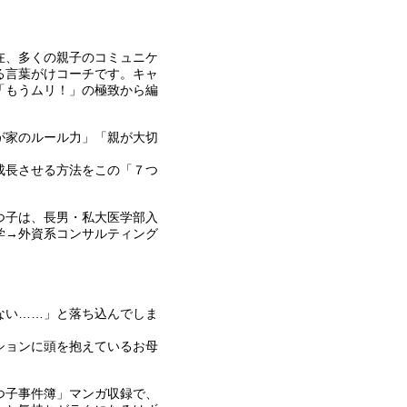
在、多くの親子のコミュニケ
る言葉がけコーチです。キャ
「もうムリ！」の極致から編
が家のルール力」「親が大切
成長させる方法をこの「７つ
つ子は、長男・私大医学部入
学→外資系コンサルティング
ない……」と落ち込んでしま
ションに頭を抱えているお母
つ子事件簿」マンガ収録で、