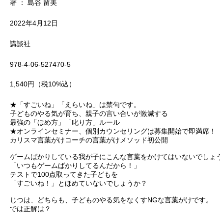
著 ： 島谷 留美
2022年4月12日
講談社
978-4-06-527470-5
1,540円（税10%込）
★「すごいね」「えらいね」は禁句です。
子どものやる気が育ち、親子の言い合いが激減する
最強の「ほめ方」「叱り方」ルール
★オンラインセミナー、個別カウンセリングは募集開始で即満席
カリスマ言葉がけコーチの言葉がけメソッド初公開
ゲームばかりしている我が子にこんな言葉をかけてはいないでしょ
「いつもゲームばかりしてるんだから！」
テストで100点取ってきた子どもを
「すごいね！」とほめていないでしょうか？
じつは、どちらも、子どものやる気をなくすNGな言葉がけです。
では正解は？