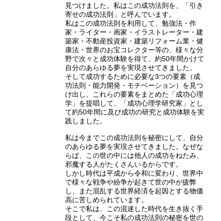
見つけました。私はこの成功法則を、「引き
寄せの成功法則」と呼んでいます。
私はこの成功法則を利用して、勉強法・作
家・ライター・画家・イラストレーター・建
築家・不動産投資家・建築リフォーム業・健
康法・世界のお宝コレクター等の、様々な分
野で次々と成功体験を得て、約50年間かけて
自分のあらゆる夢を実現させてきました。
そして成功するために必要な3つの要素（成
功法則・能力開発・モチベーション）を見つ
け出し、これらの要素をまとめた「成功心理
学」を提唱して、「成功心理学研究家」とし
て約50年間に及び成功の研究と成功体験を実
践しました。
私は今までこの成功法則を秘密にして、自分
のあらゆる夢を実現させてきました。なぜな
らば、この世の中には他人の成功をねたみ、
邪魔する人がたくさんいるからです。
しかし時代は平成から令和に変わり、世界中
で様々な戦争や紛争が起きて世の中が疲弊
し、また混乱する世界経済を起因とする物価
高に苦しめられています。
そこで私は、この混迷した時代を生き抜く手
段として、今こそ私の成功法則の秘密を世の