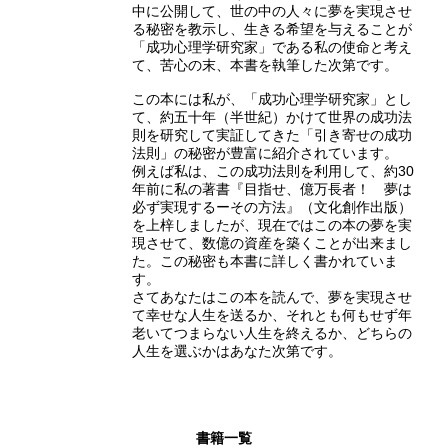
中に公開して、世の中の人々に夢を実現させ
る秘密を教示し、生きる希望を与えることが
「成功心理学研究家」である私の使命と考え
て、苦心の末、本書を執筆した次第です。
この本には私が、「成功心理学研究家」とし
て、約五十年（半世紀）かけて世界の成功法
則を研究して実証してきた「引き寄せの成功
法則」の秘密が豊富に紹介されています。
例えば私は、この成功法則を利用して、約30
年前に私の著書『目指せ、億万長者！ 夢は
必ず実現するーその方法』（文化創作出版）
を上梓しましたが、現在ではこの本の夢を実
現させて、数億の資産を築くことが出来まし
た。この秘密も本書に詳しく書かれていま
す。
さてあなたはこの本を読んで、夢を実現させ
て幸せな人生を送るか、それとも何もせず年
老いてつまらない人生を終えるか、どちらの
人生を選ぶかはあなた次第です。
書籍一覧