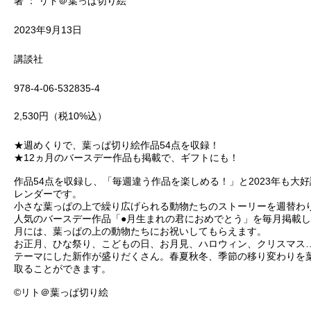
著 ： リト＠葉っぱ切り絵
2023年9月13日
講談社
978-4-06-532835-4
2,530円（税10%込）
★週めくりで、葉っぱ切り絵作品54点を収録！
★12ヵ月のバースデー作品も掲載で、ギフトにも！
作品54点を収録し、「毎週違う作品を楽しめる！」と2023年も大
レンダーです。
小さな葉っぱの上で繰り広げられる動物たちのストーリーを週替わ
人気のバースデー作品「●月生まれの君におめでとう」を毎月掲載
月には、葉っぱの上の動物たちにお祝いしてもらえます。
お正月、ひな祭り、こどもの日、お月見、ハロウィン、クリスマス
テーマにした新作が盛りだくさん。春夏秋冬、季節の移り変わりを
取ることができます。
©リト＠葉っぱ切り絵