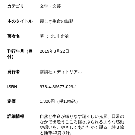
カテゴリ
文学・文芸
本のタイトル
麗しき生命の鼓動
著者名
著 ： 北川 光治
刊行年月（奥
2019年3月22日
付）
発行者
講談社エディトリアル
ISBN
978-4-86677-029-1
定価
1,320円（税10%込）
詳細情報
自然と生命が織りなす瑞々しい光景、日常の
なかで出逢うこころ揺さぶられるような感動
や想いを、やさしくあたたかく綴る、詩３篇
と随筆43篇収録。