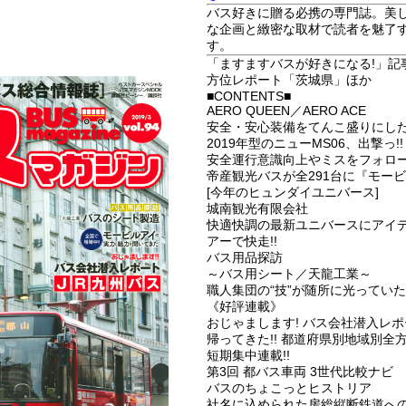
バス好きに贈る必携の専門誌。美
な企画と緻密な取材で読者を魅了
す。
「ますますバスが好きになる!」記事
方位レポート「茨城県」ほか
■CONTENTS■
AERO QUEEN／AERO ACE
安全・安心装備をてんこ盛りにし
2019年型のニューMS06、出撃っ!!
安全運行意識向上やミスをフォロ
帝産観光バスが全291台に『モービ
[今年のヒュンダイユニバース]
城南観光有限会社
快適快調の最新ユニバースにアイ
アーで快走!!
バス用品探訪
～バス用シート／天龍工業～
職人集団の“技”が随所に光っていた
《好評連載》
おじゃまします! バス会社潜入レポー
帰ってきた!! 都道府県別地域別全方
短期集中連載!!
第3回 都バス車両 3世代比較ナビ
バスのちょこっとヒストリア
社名に込められた房総縦断鉄道へ