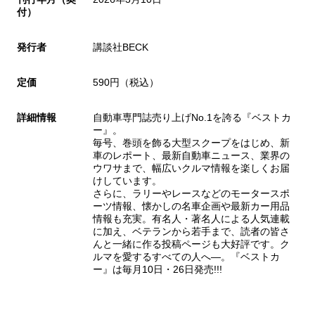
付）
発行者
講談社BECK
定価
590円（税込）
詳細情報
自動車専門誌売り上げNo.1を誇る『ベストカ
ー』。
毎号、巻頭を飾る大型スクープをはじめ、新
車のレポート、最新自動車ニュース、業界の
ウワサまで、幅広いクルマ情報を楽しくお届
けしています。
さらに、ラリーやレースなどのモータースポ
ーツ情報、懐かしの名車企画や最新カー用品
情報も充実。有名人・著名人による人気連載
に加え、ベテランから若手まで、読者の皆さ
んと一緒に作る投稿ページも大好評です。ク
ルマを愛するすべての人へ―。『ベストカ
ー』は毎月10日・26日発売!!!