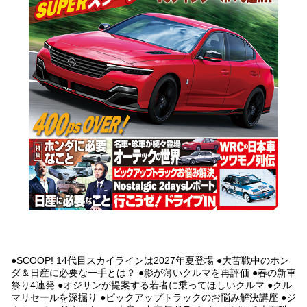
●SCOOP! 14代目スカイラインは2027年夏登場 ●大苦戦中のホン
ダ＆日産に必要な一手とは？ ●影が薄いクルマを再評価 ●春の新車
祭り4連発 ●オジサンが提案する若者に乗ってほしいクルマ ●クル
マリセールを深掘り ●ピックアップトラックのお悩み解決講座 ●ジ