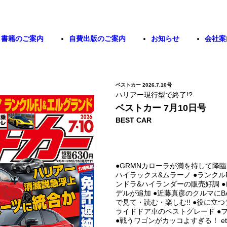
書籍のご案内
自費出版のご案内
お知らせ
会社案
ベストカー 2026.7.10号
ハリアー現行型で終了!?
ベストカー 7月10日号
BEST CAR
●GRMNカローラが満を持して降臨 ●M
ハイラックス&ムラーノ ●ランクルF
ンドラ&ハイランダーの販売好調 ●
デルが追加 ●近藤真彦のクルマにBA
で見て・読む・楽しむ!! ●役に立
ライドドア車のベストグレード ●フ
●戦うワゴンがカッコよすぎる！ etc