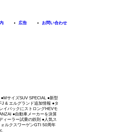
内
広告
お問い合わせ
サイズSUV SPECIAL ●新型
J & エルグランド追加情報 ●タ
レイバックにストロングHEVモ
NZAI ●自動車メーカーを決算
つディーラー試乗の鉄則 ●人気ス
ォルクスワーゲンGTI 50周年
.