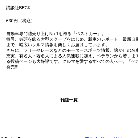
講談社BECK
630円（税込）
自動車専門誌売り上げNo.1を誇る『ベストカー』。
毎号、巻頭を飾る大型スクープをはじめ、新車のレポート、最新自
まで、幅広いクルマ情報を楽しくお届けしています。
さらに、ラリーやレースなどのモータースポーツ情報、懐かしの名
充実。有名人・著名人による人気連載に加え、ベテランから若手ま
る投稿ページも大好評です。クルマを愛するすべての人へ―。『ベス
発売!!!
雑誌一覧