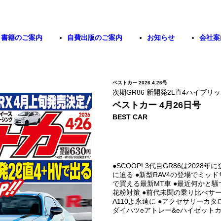
書籍のご案内
自費出版のご案内
お知らせ
会社案
ベストカー 2026.4.26号
次期GR86 新開発2L直4ハイブリッ
ベストカー 4月26日号
BEST CAR
●SCOOP! 3代目GR86は2028
に迫る ●新型RAV4の登場でミッド
で買える最新MT車 ●最近何かと騒
花粉対策 ●前代未聞の乗り比べサ
A110よ永遠に ●アクセサリーカ
ダイハツeアトレー&eハイゼットカー