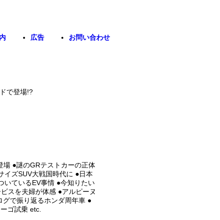
内
広告
お問い合わせ
ドで登場!?
年に登場 ●謎のGRテストカーの正体
サイズSUV大戦国時代に ●日本
ついているEV事情 ●今知りたい
ービスを夫婦が体感 ●アルピーヌ
タログで振り返るホンダ周年車 ●
ゴ試乗 etc.