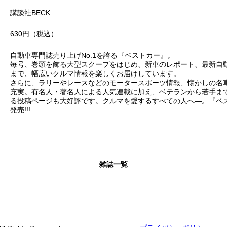
講談社BECK
630円（税込）
自動車専門誌売り上げNo.1を誇る『ベストカー』。
毎号、巻頭を飾る大型スクープをはじめ、新車のレポート、最新自
まで、幅広いクルマ情報を楽しくお届けしています。
さらに、ラリーやレースなどのモータースポーツ情報、懐かしの名
充実。有名人・著名人による人気連載に加え、ベテランから若手ま
る投稿ページも大好評です。クルマを愛するすべての人へ―。『ベス
発売!!!
雑誌一覧