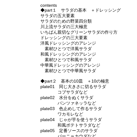
contents
◆part１ サラダの基本 ＋ドレッシング
サラダの五大要素
サラダのための野菜四分類
川上流サラダの三大極意
いちばん親切なグリーンサラダの作り方
ドレッシングの三大要素
洋風ドレッシングのアレンジ
素材ひとつで洋風サラダ
和風ドレッシングのアレンジ
素材ひとつで和風サラダ
中華風ドレッシングのアレンジ
素材ひとつで中華風サラダ
◆part２ 基本の10皿 ＋10の極意
plate01 同じ大きさに切るサラダ
コブサラダなど
plate02 水分をぬくサラダ
パンツァネッラなど
plate03 色止めして作るサラダ
ワカモレなど
plate04 じゃが芋を使うサラダ
和風ポテトサラダなど
plate05 定番ソースのサラダ
バーニャカウダなど