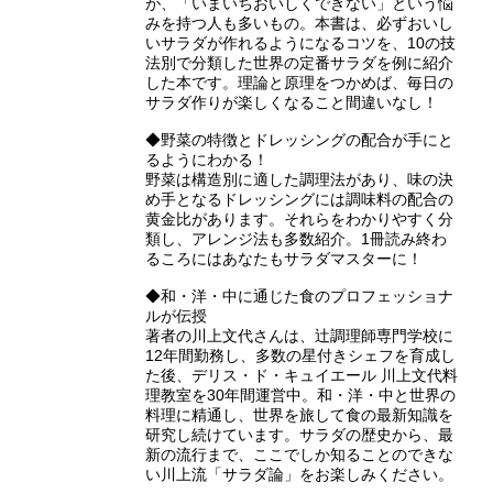
が、「いまいちおいしくできない」という悩
みを持つ人も多いもの。本書は、必ずおいし
いサラダが作れるようになるコツを、10の技
法別で分類した世界の定番サラダを例に紹介
した本です。理論と原理をつかめば、毎日の
サラダ作りが楽しくなること間違いなし！
◆野菜の特徴とドレッシングの配合が手にと
るようにわかる！
野菜は構造別に適した調理法があり、味の決
め手となるドレッシングには調味料の配合の
黄金比があります。それらをわかりやすく分
類し、アレンジ法も多数紹介。1冊読み終わ
るころにはあなたもサラダマスターに！
◆和・洋・中に通じた食のプロフェッショナ
ルが伝授
著者の川上文代さんは、辻調理師専門学校に
12年間勤務し、多数の星付きシェフを育成し
た後、デリス・ド・キュイエール 川上文代料
理教室を30年間運営中。和・洋・中と世界の
料理に精通し、世界を旅して食の最新知識を
研究し続けています。サラダの歴史から、最
新の流行まで、ここでしか知ることのできな
い川上流「サラダ論」をお楽しみください。