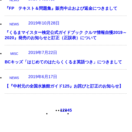
NEWS
『FP テキスト＆問題集』販売中止および返金につきまして
2019年10月28日
NEWS
『くるまマイスター検定公式ガイドブック クルマ情報自慢2019～
2020』発売のお知らせと訂正（正誤表）について
2019年7月22日
MISC
BCキッズ「はじめてのはたらくくるま英語つき」につきまして
2019年6月17日
NEWS
【『中村元の全国水族館ガイド125』お詫びと訂正のお知らせ】
前
次
1
2
3
4
5
の
の
ペ
ペ
ー
ー
ジ
ジ